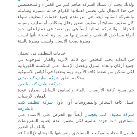
ولذلك يجب أن تمتلك الشركة طاقم كبير من الخبراء والمتخصصين
في هذا المجال لكي تضمن لعملائها الكرام خدمة متميزة وشاملة
والشركة المثالية أيضاً هي من تقدم جميع خدمات التنظيف سواء
كان تنظيف مسابح أو تنظيف شقق وفلل ومكاتب أو تنظيف وصيانة
الخزانات والشركة المثالية أيضاً هي من تعتمد في عملها على أجود
أنواع مساحيق التنظيف والمصرح بها من وزارة الصحة بأنها ليست
مضرة بصحة الانسان وليست مضرة بالبيئة.
خدمات التنظيف فى عجمان
في البداية يجب التخلص من كافة الأتربة والغبار الموجودة في
جميع أركان وأنحاء المنزل ويفضل الإعتماد على المكنسة الكهربائية
لكي تتمكن من شفط كافة الأتربة ويتم وضعها في أكياس بلاستيكية
محكمة الغلق.
شركة تنظيف كنب بدبي
شركة تنظيف كنب بالعين
يتم مسح كافة الأرضيات بالماء والصابون السائل لضمان عودة
لمعان الأرضيات.
غسل كافة الستائر والمفروشات أول بأول
شركة تنظيف كنب
بالشارقة
شركة تنظيف كنب بعجمان
أيضاً مع الحرص على الاعتماد على
مساحيق ذات جودة عالمية لكي تضمن عدم إصابة المفروشات
بالتلف أو الضرر.
غسيل السجاد والموكيت بالمساحيق وتفريشها بالفرشاو لإزالة كافة