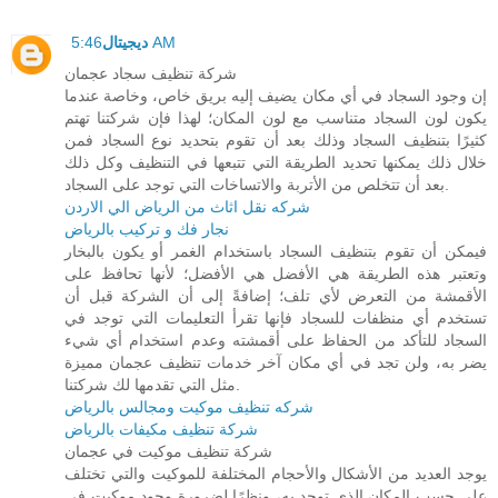
5:46 AM
ديجيتال
شركة تنظيف سجاد عجمان
إن وجود السجاد في أي مكان يضيف إليه بريق خاص، وخاصة عندما
يكون لون السجاد متناسب مع لون المكان؛ لهذا فإن شركتنا تهتم
كثيرًا بتنظيف السجاد وذلك بعد أن تقوم بتحديد نوع السجاد فمن
خلال ذلك يمكنها تحديد الطريقة التي تتبعها في التنظيف وكل ذلك
بعد أن تتخلص من الأتربة والاتساخات التي توجد على السجاد.
شركه نقل اثاث من الرياض الي الاردن
نجار فك و تركيب بالرياض
فيمكن أن تقوم بتنظيف السجاد باستخدام الغمر أو يكون بالبخار
وتعتبر هذه الطريقة هي الأفضل هي الأفضل؛ لأنها تحافظ على
الأقمشة من التعرض لأي تلف؛ إضافةً إلى أن الشركة قبل أن
تستخدم أي منظفات للسجاد فإنها تقرأ التعليمات التي توجد في
السجاد للتأكد من الحفاظ على أقمشته وعدم استخدام أي شيء
يضر به، ولن تجد في أي مكان آخر خدمات تنظيف عجمان مميزة
مثل التي تقدمها لك شركتنا.
شركه تنظيف موكيت ومجالس بالرياض
شركة تنظيف مكيفات بالرياض
شركة تنظيف موكيت في عجمان
يوجد العديد من الأشكال والأحجام المختلفة للموكيت والتي تختلف
على حسب المكان الذي توجد به، ونظرًا لضرورة وجود موكيت في