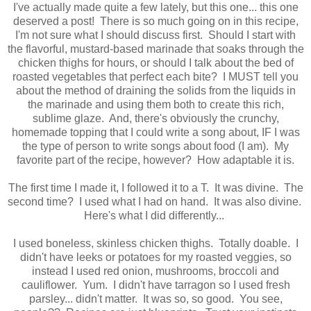
I've actually made quite a few lately, but this one... this one
deserved a post! There is so much going on in this recipe,
I'm not sure what I should discuss first. Should I start with
the flavorful, mustard-based marinade that soaks through the
chicken thighs for hours, or should I talk about the bed of
roasted vegetables that perfect each bite? I MUST tell you
about the method of draining the solids from the liquids in
the marinade and using them both to create this rich,
sublime glaze. And, there's obviously the crunchy,
homemade topping that I could write a song about, IF I was
the type of person to write songs about food (I am). My
favorite part of the recipe, however? How adaptable it is.
The first time I made it, I followed it to a T. It was divine. The
second time? I used what I had on hand. It was also divine.
Here's what I did differently...
I used boneless, skinless chicken thighs. Totally doable. I
didn't have leeks or potatoes for my roasted veggies, so
instead I used red onion, mushrooms, broccoli and
cauliflower. Yum. I didn't have tarragon so I used fresh
parsley... didn't matter. It was so, so good. You see,