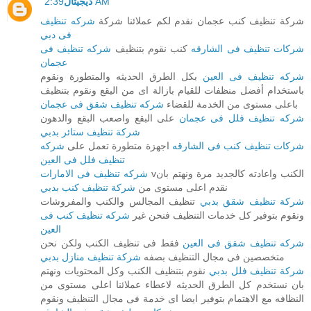
2:39 AM
ديجيتال
شركة تنظيف كنب عجمان نقدم لكم عملائنا شركة
شركه تنظيف
فى دبي
شركات تنظيف فى الشارقه
كنب نقوم بتنظيف
شركه تنظيف فى
عجمان
شركه تنظيف فى العين
بكل الطرق الحديثه والمتطورة ونقوم
باستخدام أفضل منظفات للقيام بازالة اى من اليقع ونقوم بتنظيف
باعلى مستوى من الخدمة للقضاء
شركه تنظيف شقق فى عجمان
شركه تنظيف فلل فى عجمان
على البقع واصعب البقع والدهون
شركة تنظيف ستائر بدبي
شركات تنظيف كنب فى الشارقه
اجهزة متطورة تعمل على
شركه
تنظيف فلل فى العين
vالكنب واعادته كالجديد مرة ونهتم بان
شركه تنظيف فى الامارات
نقدم اعلى مستوى من
شركة تنظيف كنب بدبي
شركة تنظيف شقق بدبي
تنظيف المجالس والكنب والمفروشات
ونقوم بتوفير كل خدمات التنظيف فنحن غير
شركه تنظيف كنب فى
العين
شركه تنظيف شقق فى العين
فقط فى تنظيف الكنب ولكن نحن
متخصصين فى مجال التنظيف بصفه
شركة تنظيف منازل بدبي
شركة تنظيف فلل بدبي
نقوم بتنظيف الكنب وكل المحتويات ونهتم
بان نستخدم كل الطرق الحديثه لاعطاء عملائنا اعلى مستوى من
النظافه مع الاهتمام بتوفير ايضا اى خدمة فى مجال التنظيف ونقوم